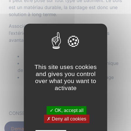
Il peut être posé sur tout type de bâtiment. Le bois
est un matériau durable, la bardage est donc une
solution à long terme.
Associé le plus souvent à une isolation par
l’extérieur, il permet de bénéficier de tous ses
avantages :
éviter les ponts thermiques
améliorer l’isolation thermique et phonique
This site uses cookies
de votre maison
and gives you control
il ne nécessite pas de temps de séchage
over what you want to
activate
✓ OK, accept all
CONSEILS ET DEVIS GRATUIT !
✗ Deny all cookies
Demandez un devis !